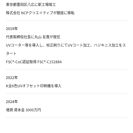
東京都墨田区八広に新工場竣工
株式会社 NCPクリエイティブが銀座に移転
2019年
代表取締役社長に丸山 友寛が就任
UVコーター等を導入し、校正刷りにてUVコート加工、ハジキニス加工をス
タート
FSC®-CoC認証取得 FSC®-C152884
2022年
K全6色UVオフセット印刷機を導入
2024年
増資 資本金 3000万円