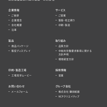
企業情報
サービス
ご挨拶
ご提案
企業理念
製版・校正刷り
会社概要
印刷・製造
沿革
製品
取り組み
商品パッケージ
品質方針
販促ディスプレイ
中核的労働要求事項に関する
方針声明
環境経営方針
印刷・製造工場
採用情報
工場見学ムービー
営業
お問い合わせ
グループ会社
メールフォーム
株式会社 鎌田紙器
NCPクリエイティブ